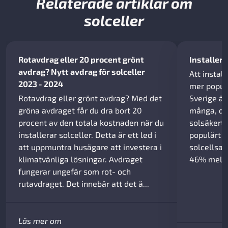
Relaterade artiklar om
solceller
Rotavdrag eller 20 procent grönt
Installera
avdrag? Nytt avdrag för solceller
Att install
2023 - 2024
mer populä
Rotavdrag eller grönt avdrag? Med det
Sverige är 
gröna avdraget får du dra bort 20
många, då
procent av den totala kostnaden när du
solsäkert.
installerar solceller. Detta är ett led i
populärt o
att uppmuntra husägare att investera i
solcellsa
klimatvänliga lösningar. Avdraget
46% mellan
fungerar ungefär som rot- och
rutavdraget. Det innebär att det ä...
Läs mer om