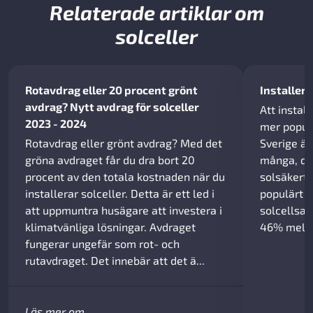
Relaterade artiklar om
solceller
Rotavdrag eller 20 procent grönt
Installera
avdrag? Nytt avdrag för solceller
Att install
2023 - 2024
mer populä
Rotavdrag eller grönt avdrag? Med det
Sverige är 
gröna avdraget får du dra bort 20
många, då
procent av den totala kostnaden när du
solsäkert.
installerar solceller. Detta är ett led i
populärt o
att uppmuntra husägare att investera i
solcellsa
klimatvänliga lösningar. Avdraget
46% mellan
fungerar ungefär som rot- och
rutavdraget. Det innebär att det ä...
Läs mer om