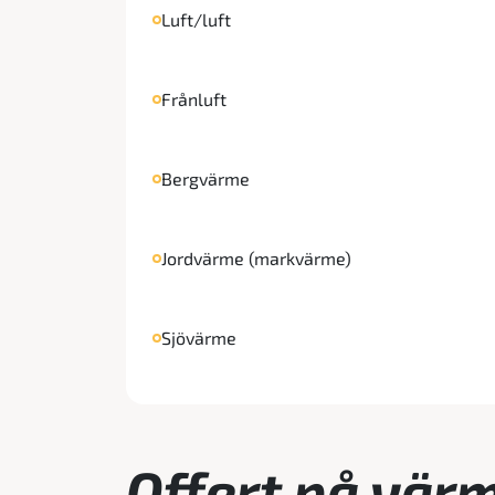
Luft/luft
Frånluft
Bergvärme
Jordvärme (markvärme)
Sjövärme
Offert på vär