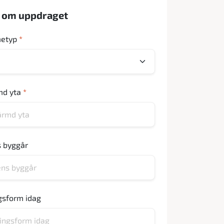
r om uppdraget
metyp
*
md yta
*
s byggår
sform idag