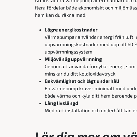
Att installera värmepump är ett hållbart och 
flera fördelar både ekonomiskt och miljömässi
hem kan du räkna med:
Lägre energikostnader
Värmepumpar använder energi från luft, 
uppvärmningskostnader med upp till 60 
uppvärmningssystem.
Miljövänlig uppvärmning
Genom att använda förnybar energi, som l
minskar du ditt koldioxidavtryck.
Bekvämlighet och lågt underhåll
En värmepump kräver minimalt med underh
både värma och kyla ditt hem beroende på
Lång livslängd
Med rätt installation och underhåll kan en
Lär dig mer om 