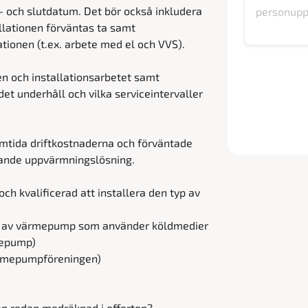
t- och slutdatum. Det bör också inkludera
llationen förväntas ta samt
lationen (t.ex. arbete med el och VVS).
 och installationsarbetet samt
et underhåll och vilka serviceintervaller
amtida driftkostnaderna och förväntade
rande uppvärmningslösning.
 och kvalificerad att installera den typ av
tion av värmepump som använder köldmedier
rmepump)
ärmepumpföreningen)
n redan medräknad i offerten?