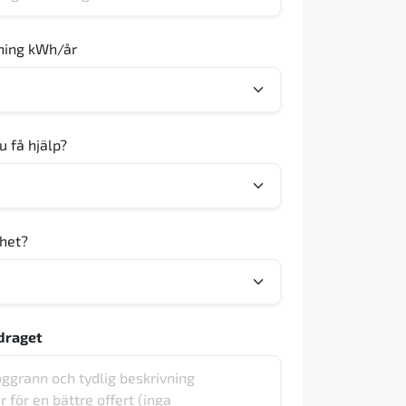
ning kWh/år
u få hjälp?
ghet?
draget