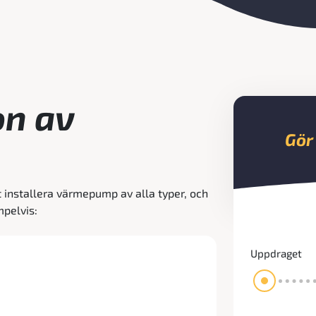
on av
Gör
t installera värmepump av alla typer, och
mpelvis:
Uppdraget