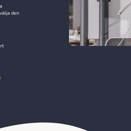
ra
välja den
rt