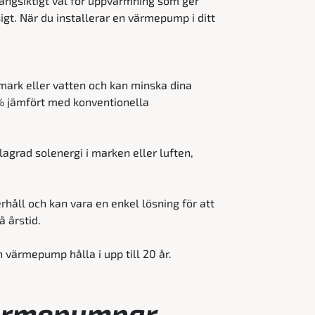
långsiktigt val för uppvärmning som ger
gt. När du installerar en värmepump i ditt
mark eller vatten och kan minska dina
% jämfört med konventionella
agrad solenergi i marken eller luften,
åll och kan vara en enkel lösning för att
 årstid.
 värmepump hålla i upp till 20 år.
värmepumpar