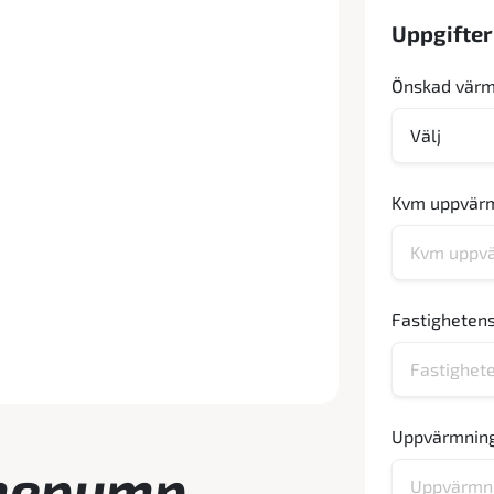
Uppgifte
Önskad vär
Kvm uppvär
Fastigheten
Uppvärmning
mepump -