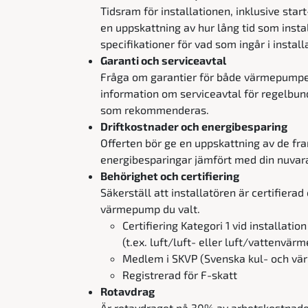
Tidsram för installationen, inklusive star
en uppskattning av hur lång tid som insta
specifikationer för vad som ingår i instal
Garanti och serviceavtal
Fråga om garantier för både värmepumpen
information om serviceavtal för regelbund
som rekommenderas.
Driftkostnader och energibesparing
Offerten bör ge en uppskattning av de fr
energibesparingar jämfört med din nuva
Behörighet och certifiering
Säkerställ att installatören är certifierad
värmepump du valt.
Certifiering Kategori 1 vid installa
(t.ex. luft/luft- eller luft/vattenvä
Medlem i SKVP (Svenska kul- och v
Registrerad för F-skatt
Rotavdrag
Är rotavdraget på 30% av arbetskostnade