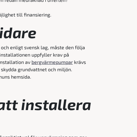
lighet till finansiering.
idare
 och enligt svensk lag, måste den följa
 installationen uppfyller krav på
installation av
bergvärmepumpar
krävs
t skydda grundvattnet och miljön.
mmuns hemsida.
tt installera