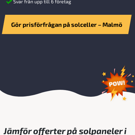
Svar från upp till 6 företag
Gör prisförfrågan på solceller – Malmö
Jämför offerter på solpaneler i