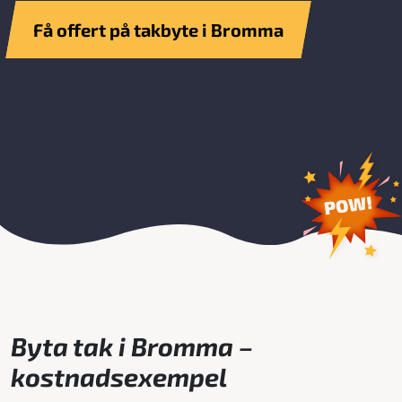
Få offert på takbyte i Bromma
Byta tak i Bromma –
kostnadsexempel