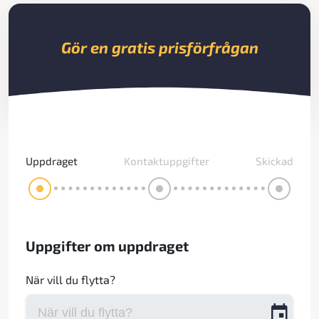
Gör en gratis prisförfrågan
Uppdraget
Kontaktuppgifter
Skickad
Uppgifter om uppdraget
När vill du flytta?
event