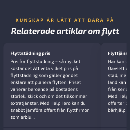
KUNSKAP ÄR LÄTT ATT BÄRA PÅ
Relaterade artiklar om flytt
Flyttstädning pris
Flyttjäns
Pris för flyttstädning – så mycket
Här kan du
kostar det Att veta vilket pris på
Oavsett o
flyttstädning som gäller gör det
stad, mella
enklare att planera flytten. Priset
land kan d
varierar beroende på bostadens
från seriös
storlek, skick och om det tillkommer
Med HelpH
extratjänster. Med HelpHero kan du
offerter p
snabbt jämföra offert från flyttfirmor
bärhjälp, f
som erbju...