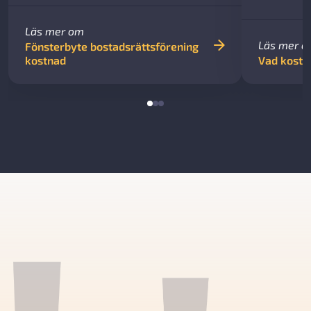
Läs mer om
Läs mer 
Fönsterbyte bostadsrättsförening
kostnad
Vad kostar