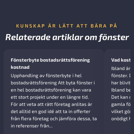
KUNSKAP ÄR LÄTT ATT BÄRA PÅ
Relaterade artiklar om fönster
Fönsterbyte bostadsrättsförening
Vad kostar
kostnad
Ibland är 
Upphandling av fönsterbyte i hel
fönster. D
bostadsrättsförening Att byta fönster i
har blivit 
en hel bostadsrättsförening kan vara
Ibland beh
ett stort projekt under en längre tid.
Det kan oc
För att veta att rätt företag anlitas är
gamla fön
det alltid en god idé att ta in offerter
vilket gör
från flera företag och jämföra dessa, ta
onödigt hö
in referenser från...