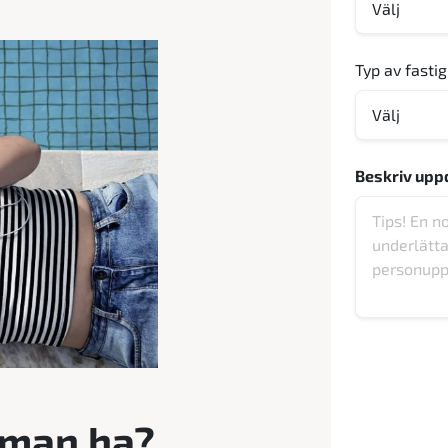
Typ av fasti
Beskriv upp
 man ha?