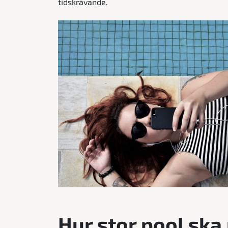
tidskrävande.
Hur stor pool ska