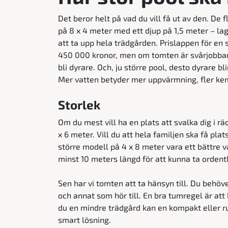
Det beror helt på vad du vill få ut av den. D
på 8 x 4 meter med ett djup på 1,5 meter – la
att ta upp hela trädgården. Prislappen för e
450 000 kronor, men om tomten är svårjobbad
bli dyrare. Och, ju större pool, desto dyrare bl
Mer vatten betyder mer uppvärmning, fler kem
Storlek
Om du mest vill ha en plats att svalka dig i r
x 6 meter. Vill du att hela familjen ska få plat
större modell på 4 x 8 meter vara ett bättre 
minst 10 meters längd för att kunna ta ordent
Sen har vi tomten att ta hänsyn till. Du behöv
och annat som hör till. En bra tumregel är att
du en mindre trädgård kan en kompakt eller r
smart lösning.