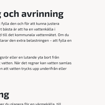
 och avrinning
t fylla den och för att kunna justera
 bästa är att ha en vattenkälla i
 till det kommunala vattennätet. Om du
larar den extra belastningen – att fylla en
srör eller en lutande yta bort från
gt vatten. När det regnar kan vatten samlas
n att vatten trycks upp underifrån eller
ng
 du planera för en värmekälla, till