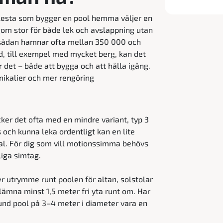
e flesta som bygger en pool hemma väljer en
gom stor för både lek och avslappning utan
n sådan hamnar ofta mellan 350 000 och
, till exempel med mycket berg, kan det
ir det – både att bygga och att hålla igång.
ikalier och mer rengöring
äcker det ofta med en mindre variant, typ 3
s och kunna leka ordentligt kan en lite
val. För dig som vill motionssimma behövs
liga simtag.
er utrymme runt poolen för altan, solstolar
 lämna minst 1,5 meter fri yta runt om. Har
und pool på 3–4 meter i diameter vara en