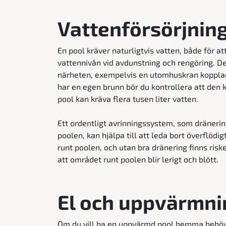
Vattenförsörjning
En pool kräver naturligtvis vatten, både för at
vattennivån vid avdunstning och rengöring. Det
närheten, exempelvis en utomhuskran kopplad
har en egen brunn bör du kontrollera att den k
pool kan kräva flera tusen liter vatten.
Ett ordentligt avrinningssystem, som dränering
poolen, kan hjälpa till att leda bort överflödi
runt poolen, och utan bra dränering finns riske
att området runt poolen blir lerigt och blött.
El och uppvärmni
Om du vill ha en uppvärmd pool hemma behöver