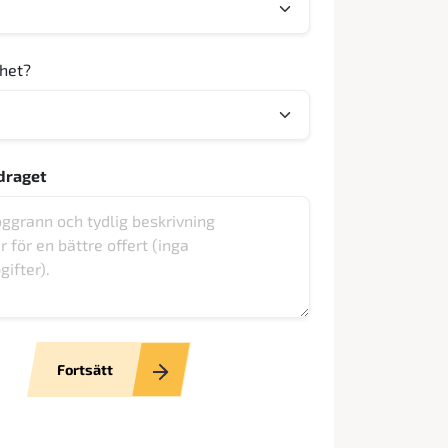
ghet?
draget
Fortsätt