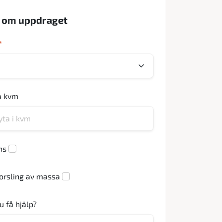
r om uppdraget
*
a kvm
ns
orsling av massa
u få hjälp?