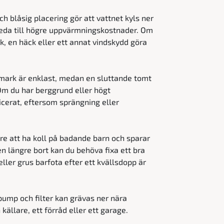
h blåsig placering gör att vattnet kyls ner
leda till högre uppvärmningskostnader. Om
k, en häck eller ett annat vindskydd göra
mark är enklast, medan en sluttande tomt
Om du har berggrund eller högt
icerat, eftersom sprängning eller
re att ha koll på badande barn och sparar
n längre bort kan du behöva fixa ett bra
eller grus barfota efter ett kvällsdopp är
ump och filter kan grävas ner nära
ällare, ett förråd eller ett garage.