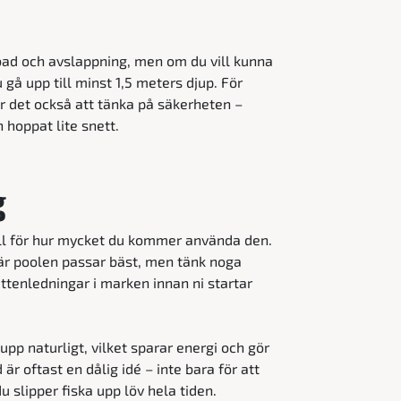
r bad och avslappning, men om du vill kunna
u gå upp till minst 1,5 meters djup. För
r det också att tänka på säkerheten –
n hoppat lite snett.
g
oll för hur mycket du kommer använda den.
 där poolen passar bäst, men tänk noga
ttenledningar i marken innan ni startar
upp naturligt, vilket sparar energi och gör
är oftast en dålig idé – inte bara för att
u slipper fiska upp löv hela tiden.