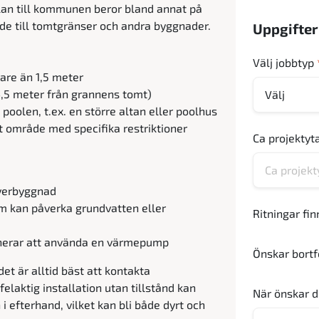
an till kommunen beror bland annat på
nde till tomtgränser och andra byggnader.
Uppgifte
Välj jobbtyp
are än 1,5 meter
4,5 meter från grannens tomt)
poolen, t.ex. en större altan eller poolhus
t område med specifika restriktioner
Ca projektyt
överbyggnad
om kan påverka grundvatten eller
Ritningar fin
nerar att använda en värmepump
Önskar bortf
et är alltid bäst att kontakta
laktig installation utan tillstånd kan
När önskar d
n i efterhand, vilket kan bli både dyrt och